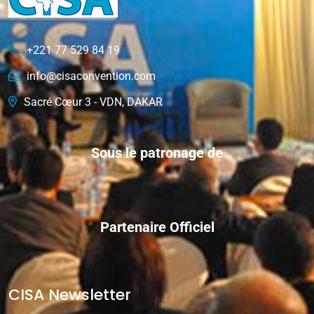
+221 77 529 84 19
info@cisaconvention.com
Sacré Cœur 3 - VDN, DAKAR
Sous le patronage de
Partenaire Officiel
CISA Newsletter